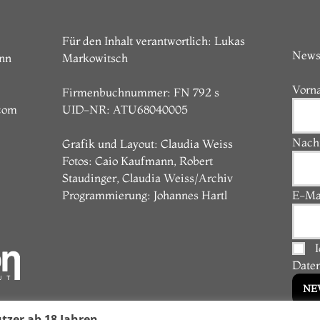
Für den Inhalt verantwortlich: Lukas
News
unn
Markowitsch
Vorn
Firmenbuchnummer: FN 792 s
com
UID-NR: ATU68040005
Nach
Grafik und Layout: Claudia Weiss
Fotos: Caio Kaufmann, Robert
Staudinger, Claudia Weiss/Archiv
Programmierung:
Johannes Hartl
E-Ma
Date
tzer ab 18 Jahren.