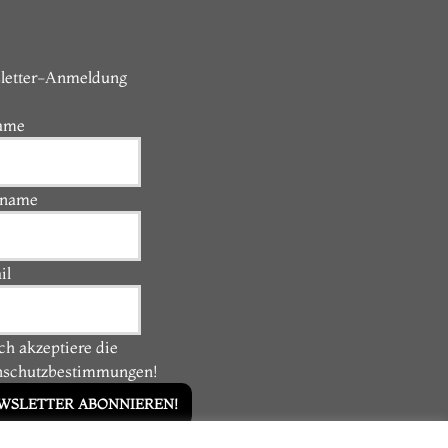
letter-Anmeldung
ame
name
il
Ich akzeptiere die
nschutzbestimmungen!