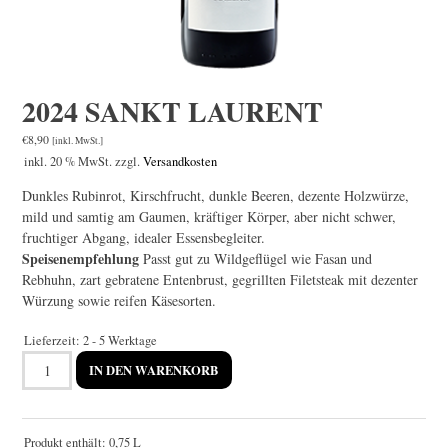
2024 SANKT LAURENT
€
8,90
[inkl. MwSt.]
inkl. 20 % MwSt.
zzgl.
Versandkosten
Dunkles Rubinrot, Kirschfrucht, dunkle Beeren, dezente Holzwürze,
mild und samtig am Gaumen, kräftiger Körper, aber nicht schwer,
fruchtiger Abgang, idealer Essensbegleiter.
Speisenempfehlung
Passt gut zu Wildgeflügel wie Fasan und
Rebhuhn, zart gebratene Entenbrust, gegrillten Filetsteak mit dezenter
Würzung sowie reifen Käsesorten.
Lieferzeit:
2 - 5 Werktage
2024
IN DEN WARENKORB
SANKT
LAURENT
Menge
Produkt enthält: 0,75
L