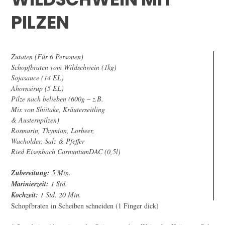
PILZEN
Zutaten (Für 6 Personen)
Schopfbraten vom Wildschwein (1kg)
Sojasauce (14 EL)
Ahornsirup (5 EL)
Pilze nach belieben (600g – z.B.
Mix von Shiitake, Kräuterseitling
& Austernpilzen)
Rosmarin, Thymian, Lorbeer,
Wacholder, Salz & Pfeffer
Ried Eisenbach CarnuntumDAC (0,5l)
Zubereitung:
5 Min.
Marinierzeit:
1 Std.
Kochzeit:
1 Std. 20 Min.
Schopfbraten in Scheiben schneiden (1 Finger dick)